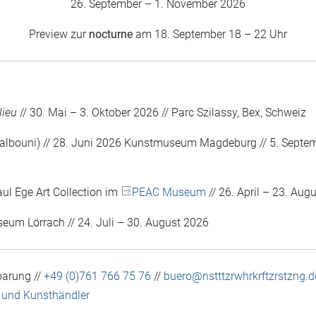
26. September – 1. November 2026
Preview zur
nocturne
am 18. September 18 – 22 Uhr
lieu
// 30. Mai – 3. Oktober 2026 // Parc Szilassy, Bex, Schweiz
lbouni) // 28. Juni 2026 Kunstmuseum Magdeburg // 5. Septe
aul Ege Art Collection im
PEAC Museum
// 26. April – 23. Aug
eum Lörrach // 24. Juli – 30. August 2026
barung //
+49 (0)761 766 75 76
//
buero@nstttzrwhrkrftzrstzng.d
 und Kunsthändler